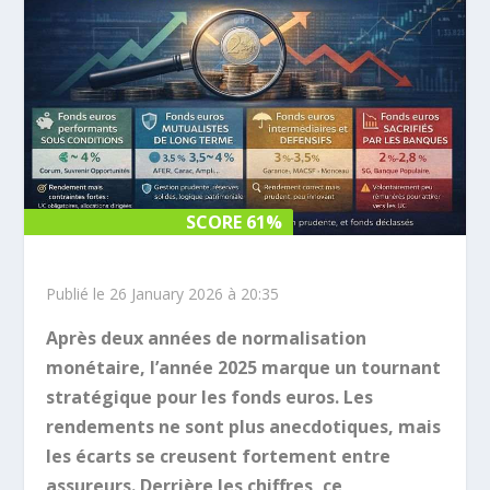
SCORE 61%
SCORE 61%
Publié le 26 January 2026 à 20:35
Après deux années de normalisation
monétaire, l’année 2025 marque un tournant
stratégique pour les fonds euros. Les
rendements ne sont plus anecdotiques, mais
les écarts se creusent fortement entre
assureurs. Derrière les chiffres, ce