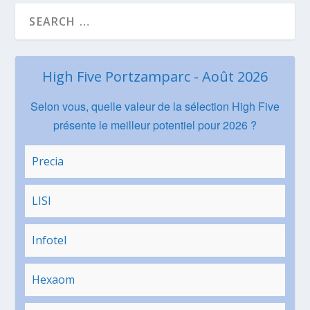
High Five Portzamparc - Août 2026
Selon vous, quelle valeur de la sélection High Five
présente le meilleur potentiel pour 2026 ?
Precia
LISI
Infotel
Hexaom