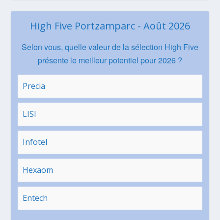
High Five Portzamparc - Août 2026
Selon vous, quelle valeur de la sélection High Five
présente le meilleur potentiel pour 2026 ?
Precia
LISI
Infotel
Hexaom
Entech