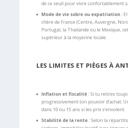
de ce seuil pour vivre confortablement
Mode de vie sobre ou expatriation
: E
chère de France (Centre, Auvergne, Nord
Portugal, la Thaïlande ou le Mexique, ce
supérieur à la moyenne locale.
LES LIMITES ET PIÈGES À AN
Inflation et fiscalité
: Si tu retires tou
progressivement ton pouvoir d’achat. Un
dans 10 ou 15 ans si les prix s’envolent.
Stabilité de la rente
: Selon la répartit
(actions, immobilier locatif avec risques 