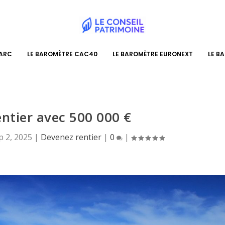
PARC
LE BAROMÈTRE CAC40
LE BAROMÈTRE EURONEXT
LE B
entier avec 500 000 €
p 2, 2025
|
Devenez rentier
|
0
|