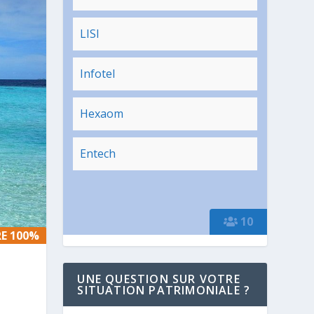
LISI
Infotel
Hexaom
Entech
10
E 100%
E 100%
UNE QUESTION SUR VOTRE
SITUATION PATRIMONIALE ?