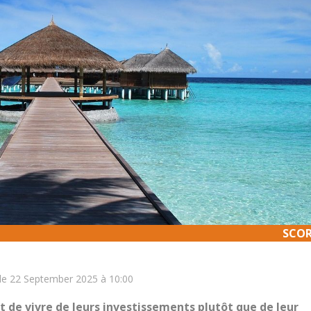
SCOR
SCOR
 le 22 September 2025 à 10:00
t de vivre de leurs investissements plutôt que de leur