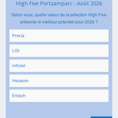
High Five Portzamparc - Août 2026
Selon vous, quelle valeur de la sélection High Five
présente le meilleur potentiel pour 2026 ?
Precia
LISI
Infotel
Hexaom
Entech