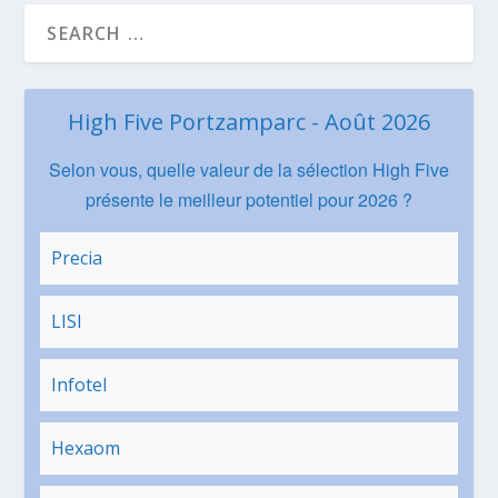
High Five Portzamparc - Août 2026
Selon vous, quelle valeur de la sélection High Five
présente le meilleur potentiel pour 2026 ?
Precia
LISI
Infotel
Hexaom