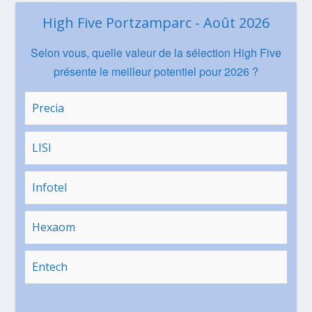
High Five Portzamparc - Août 2026
Selon vous, quelle valeur de la sélection High Five
présente le meilleur potentiel pour 2026 ?
Precia
LISI
Infotel
Hexaom
Entech