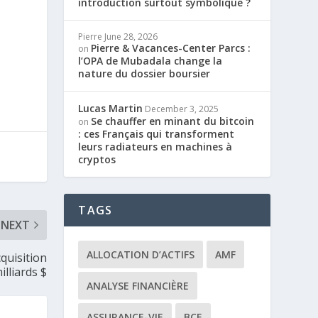
introduction surtout symbolique ?
Pierre
June 28, 2026
Pierre & Vacances-Center Parcs :
on
l’OPA de Mubadala change la
nature du dossier boursier
Lucas Martin
December 3, 2025
Se chauffer en minant du bitcoin
on
: ces Français qui transforment
leurs radiateurs en machines à
cryptos
TAGS
NEXT
ALLOCATION D’ACTIFS
AMF
cquisition
illiards $
ANALYSE FINANCIÈRE
ASSURANCE-VIE
BCE