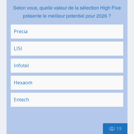
Selon vous, quelle valeur de la sélection High Five
présente le meilleur potentiel pour 2026 ?
Precia
LISI
Infotel
Hexaom
Entech
19