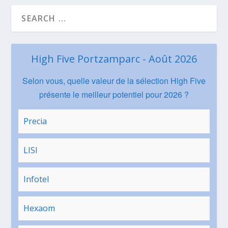
High Five Portzamparc - Août 2026
Selon vous, quelle valeur de la sélection High Five
présente le meilleur potentiel pour 2026 ?
Precia
LISI
Infotel
Hexaom