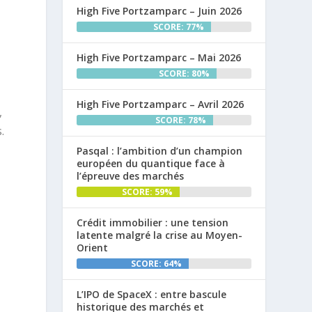
High Five Portzamparc – Juin 2026
SCORE: 77%
r
High Five Portzamparc – Mai 2026
SCORE: 80%
High Five Portzamparc – Avril 2026
,
SCORE: 78%
.
Pasqal : l’ambition d’un champion
européen du quantique face à
l’épreuve des marchés
SCORE: 59%
Crédit immobilier : une tension
latente malgré la crise au Moyen-
Orient
SCORE: 64%
L’IPO de SpaceX : entre bascule
historique des marchés et