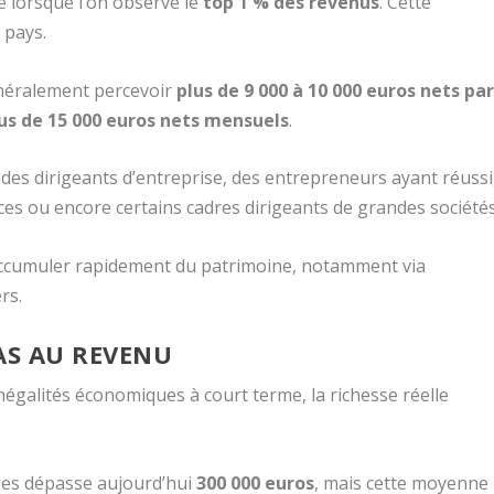
e lorsque l’on observe le
top 1 % des revenus
. Cette
 pays.
énéralement percevoir
plus de 9 000 à 10 000 euros nets pa
us de 15 000 euros nets mensuels
.
des dirigeants d’entreprise, des entrepreneurs ayant réussi
ces ou encore certains cadres dirigeants de grandes sociétés
ccumuler rapidement du patrimoine, notamment via
rs.
PAS AU REVENU
négalités économiques à court terme, la richesse réelle
ges dépasse aujourd’hui
300 000 euros
, mais cette moyenne