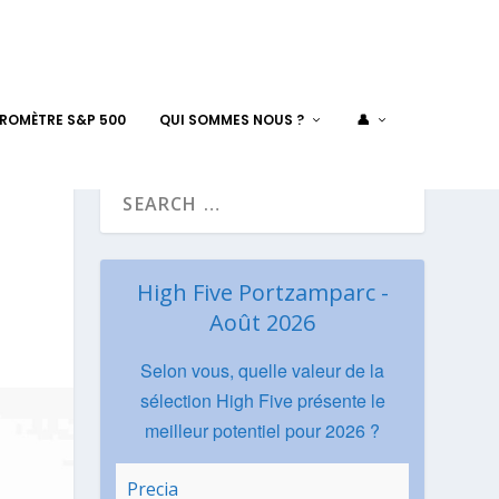
AROMÈTRE S&P 500
QUI SOMMES NOUS ?
👤
High Five Portzamparc -
Août 2026
Selon vous, quelle valeur de la
sélection High Five présente le
meilleur potentiel pour 2026 ?
Precia