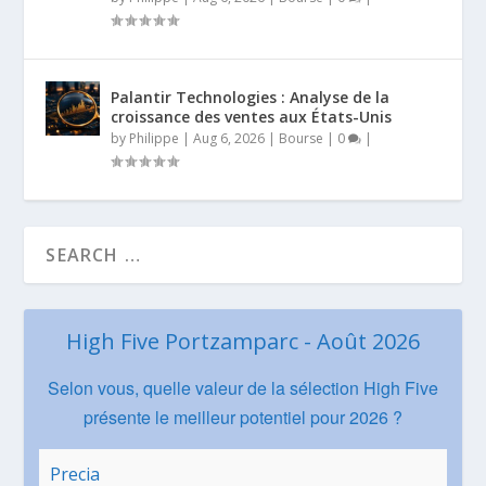
Palantir Technologies : Analyse de la
croissance des ventes aux États-Unis
by
Philippe
|
Aug 6, 2026
|
Bourse
|
0
|
High Five Portzamparc - Août 2026
Selon vous, quelle valeur de la sélection High Five
présente le meilleur potentiel pour 2026 ?
Precia