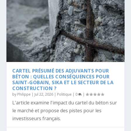
CARTEL PRÉSUMÉ DES ADJUVANTS POUR
BÉTON : QUELLES CONSÉQUENCES POUR
SAINT-GOBAIN, SIKA ET LE SECTEUR DE LA
CONSTRUCTION ?
by
Philippe
|
Jul 22, 2026
|
Politique
|
0
|
L'article examine l'impact du cartel du béton sur
le marché et propose des pistes pour les
investisseurs français.