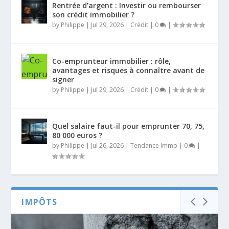
Rentrée d’argent : Investir ou rembourser
son crédit immobilier ?
by
Philippe
|
Jul 29, 2026
|
Crédit
|
0
|
Co-emprunteur immobilier : rôle,
avantages et risques à connaître avant de
signer
by
Philippe
|
Jul 29, 2026
|
Crédit
|
0
|
Quel salaire faut-il pour emprunter 70, 75,
80 000 euros ?
by
Philippe
|
Jul 26, 2026
|
Tendance Immo
|
0
|
IMPÔTS