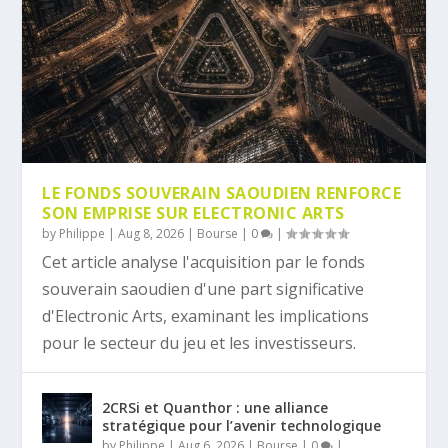
LE FONDS SOUVERAIN SAOUDIEN RENFORCE
SON EMPRISE SUR ELECTRONIC ARTS
by
Philippe
|
Aug 8, 2026
|
Bourse
|
0
|
Cet article analyse l'acquisition par le fonds
souverain saoudien d'une part significative
d'Electronic Arts, examinant les implications
pour le secteur du jeu et les investisseurs.
2CRSi et Quanthor : une alliance
stratégique pour l’avenir technologique
by
Philippe
|
Aug 6, 2026
|
Bourse
|
0
|