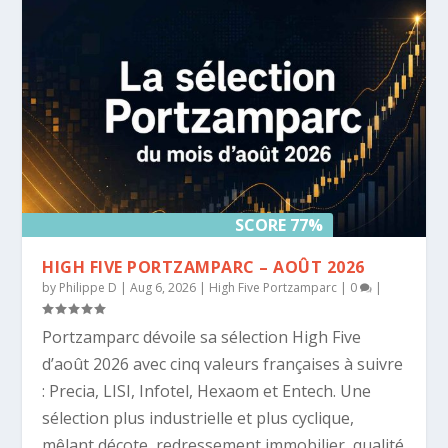
SCORE 77%
HIGH FIVE PORTZAMPARC – AOÛT 2026
by
Philippe D
|
Aug 6, 2026
|
High Five Portzamparc
|
0
|
Portzamparc dévoile sa sélection High Five
d’août 2026 avec cinq valeurs françaises à suivre
: Precia, LISI, Infotel, Hexaom et Entech. Une
sélection plus industrielle et plus cyclique,
mêlant décote, redressement immobilier, qualité