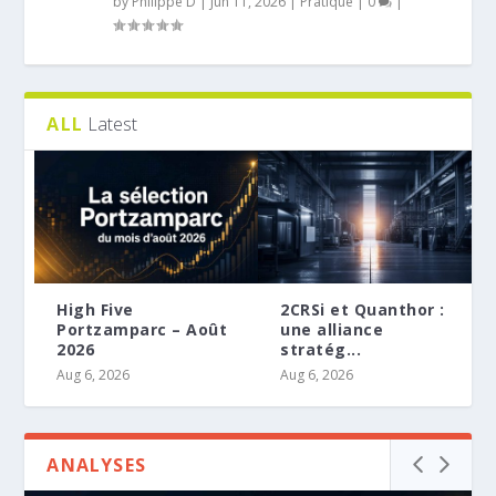
by
Philippe D
|
Jun 11, 2026
|
Pratique
|
0
|
ALL
Latest
High Five
2CRSi et Quanthor :
Portzamparc – Août
une alliance
2026
stratég...
Aug 6, 2026
Aug 6, 2026
ANALYSES